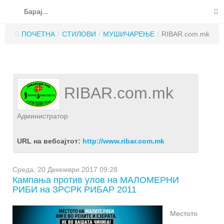
на ЗРСРК РИБАР 2011
-
Среда, 20 Декември 2017
ПОЧЕТНА
ИНФОРМАЦИИ
09:31
ПОЧЕТНА
/
СТИЛОВИ
/
МУШИЧАРЕЊЕ
/
RIBAR.com.mk
РЕПОРТАЖИ
ЕЗЕРА
RIBAR.com.mk
РЕКИ
РИБИ
Администратор
СТИЛОВИ
URL на вебсајтот:
http://www.ribar.com.mk
ЧПП
СПИН РИБОЛОВ
КОНТАКТ
МУШИЧАРЕЊЕ
Среда, 20 Декември 2017 09:28
Кампања против улов на МАЛОМЕРНИ
РИБИ на ЗРСРК РИБАР 2011
КРАПСКИ РИБОЛОВ
РИБОЛОВ НА ТАПА
Местото