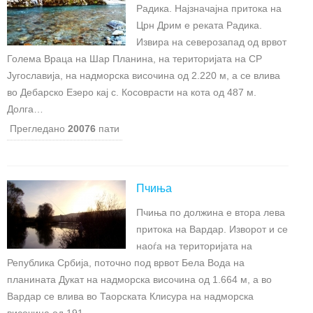
Радика. Најзначајна притока на
Црн Дрим е реката Радика.
Извира на северозапад од врвот
Голема Враца на Шар Планина, на територијата на СР
Југославија, на надморска височина од 2.220 м, а се влива
во Дебарско Езеро кај с. Косоврасти на кота од 487 м.
Долга…
Прегледано
20076
пати
Пчиња
Пчиња по должина е втора лева
притока на Вардар. Изворот и се
наоѓа на територијата на
Република Србија, поточно под врвот Бела Вода на
планината Дукат на надморска височина од 1.664 м, а во
Вардар се влива во Таорската Клисура на надморска