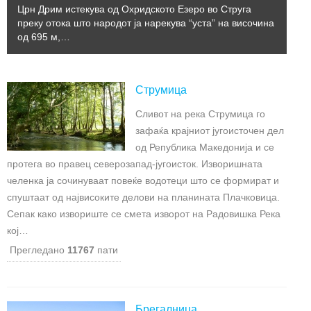
Црн Дрим истекува од Охридското Езеро во Струга
преку отока што народот ја нарекува “уста” на височина
од 695 м,…
Струмица
Сливот на река Струмица го
зафаќа крајниот југоисточен дел
од Република Македонија и се
протега во правец северозапад-југоисток. Изворишната
челенка ја сочинуваат повеќе водотеци што се формират и
спуштаат од највисоките делови на планината Плачковица.
Сепак како извориште се смета изворот на Радовишка Река
кој…
Прегледано
11767
пати
Брегалница