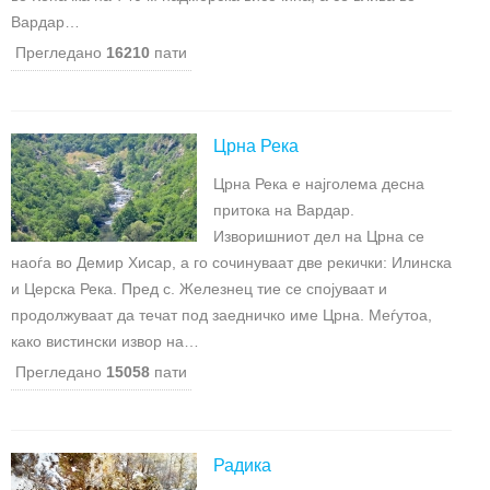
Вардар…
Прегледано
16210
пати
Црна Река
Црна Река е најголема десна
притока на Вардар.
Изворишниот дел на Црна се
наоѓа во Демир Хисар, а го сочинуваат две рекички: Илинска
и Церска Река. Пред с. Железнец тие се спојуваат и
продолжуваат да течат под заедничко име Црна. Меѓутоа,
како вистински извор на…
Прегледано
15058
пати
Радика