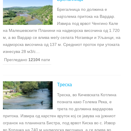
Брегалница по должина е
најголема притока на Вардар.
Извира под врвот Ченгино Кале
на Малешевските Планини на надморска височина од 1.720
м, а во Вардар се влива меѓу селата Ногаевци и Уљанци, на
надморска височина од 137 м. Средниот проток при утоката
изнесува 28 м3/с…
Прегледано
12104
пати
Треска
Треска, во Кичевската Котлина
позната како Голема Река, е
трета по должина вардарова
притока. Извира од карстен вруток кој се јавува на јужниот
огранок на планината Бистра, под врвот Киска во с. Извор
во Копачка на 740 м надморска височина, а се влива во