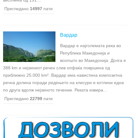
височина од 191…
Прегледано
14997
пати
Вардар
Вардар е најголемата река во
Република Македонија и
воопшто во Македонија. Долга е
388 km и нејзиниот речен слив опфаќа површина од
приближно 25.000 km². Вардар има навистина композитна
речна долина поради редењето на клисури и котлини една
по друга вдолж нејзиното течение. Реката извира…
Прегледано
22799
пати