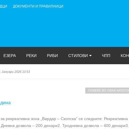
АДЦИ
ДОКУМЕНТИ И ПРАВИЛНИЦИ
ЕЗЕРА
РЕКИ
РИБИ
СТИЛОВИ
ЧПП
КОН
НИ РИБИ на ЗРСРК РИБАР 2011
-
Среда, 20 Декември 2017 09:31
ПОВЕЌЕ ВО ОВАА КАТЕГО
одина
за рекреативна зона „Вардар – Скопска“ се следните: Рекреативна
. Дневна дозвола – 200 денари2. Тродневна дозвола – 400 денари3.