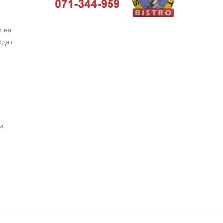
и на
одат
ам