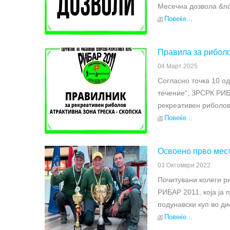
Месечна дозвола &nd
Повеќе...
Правила за риболо
04 Март 2025
Согласно точка 10 о
течение“, ЗРСРК РИБ
рекреативен риболов 
Повеќе...
Освоено прво мест
03 Октомври 2022
Почитувани колеги р
РИБАР 2011, која ја 
подунавски куп во ди
Повеќе...