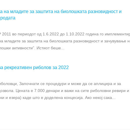
ја на младите за заштита на биолошката разновидност и
иродата
011 во периодот од 1.6.2022 до 1.10.2022 година го имплемент
 на младите за заштита на биолошката разновидност и зачувување н
ошки активности”. Истиот беше...
а рекреативен риболов за 2022
иболовци, Започнати се процедури и може да се аплицира и за
озвола. Цената е 7.000 денари и важи на сите риболовни ревири и
ки и езера) каде што е доделена концесија. Ако некој сака...