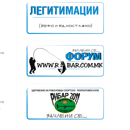
на
на
-