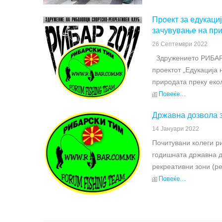
Проект за едукаци
зачувување на пр
26 Септември 2022
Здружението РИБАР 2
проектот „Едукација
природата преку екол
Повеќе...
Државна дозвола з
14 Јануари 2022
Почитувани колеги р
годишната државна д
рекреативни зони (ре
Повеќе...