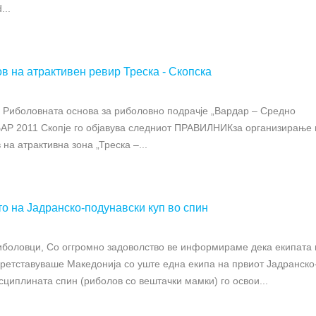
...
в на атрактивен ревир Треска - Скопска
д Риболовната основа за риболовно подрачје „Вардар – Средно
АР 2011 Скопје го објавува следниот ПРАВИЛНИКза организирање 
на атрактивна зона „Треска –...
о на Јадранско-подунавски куп во спин
иболовци, Со оггромно задоволство ве информираме дека екипата 
претставуваше Македонија со уште една екипа на првиот Јадранско
сциплината спин (риболов со вештачки мамки) го освои...