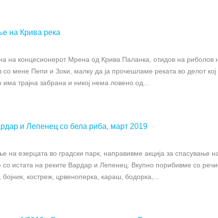
е на Крива река
ана на концесионерот Мрена од Крива Паланка, отидов на риболов 
в со мене Пепи и Зоки, малку да ја прочешламе реката во делот кој
о има трајна забрана и никој нема ловено од...
дар и Лепенец со бела риба, март 2019
е на езерцата во градски парк, направивме акција за спасување н
 со истата на реките Вардар и Лепенец. Вкупно порибивме со речи
, бојник, костреж, црвеноперка, караш, бодорка,...