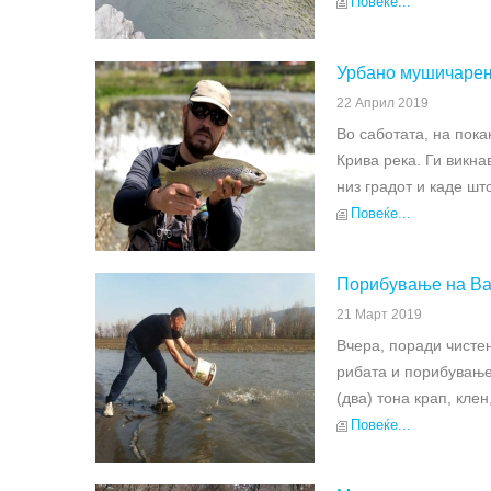
Повеќе...
Урбано мушичарењ
22 Април 2019
Во саботата, на пок
Крива река. Ги викна
низ градот и каде шт
Повеќе...
Порибување на Вар
21 Март 2019
Вчера, поради чистењ
рибата и порибување
(два) тона крап, клен
Повеќе...