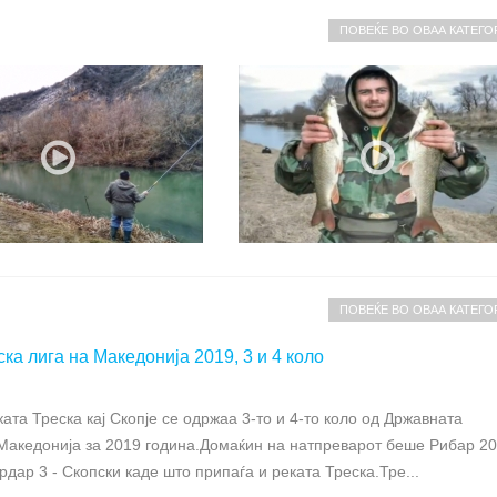
ПОВЕЌЕ ВО ОВАА КАТЕГО
ПОВЕЌЕ ВО ОВАА КАТЕГО
а лига на Македонија 2019, 3 и 4 коло
ката Треска кај Скопје се одржаа 3-то и 4-то коло од Државната
Македонија за 2019 година.Домаќин на натпреварот беше Рибар 20
дар 3 - Скопски каде што припаѓа и реката Треска.Тре...