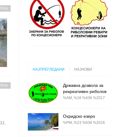
РИЈА
НАЈПРЕГЛЕДАНИ
НАЈНОВИ
Државна дозвола за
РИЈА
рекреативен риболов
%AM, %16 %436 %2017
Охридско езеро
11,
%PM, %23 %638 %2016