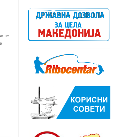
ираше
а