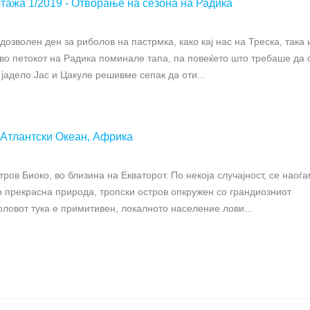
ажа 1/2019 - Отворање на сезона на Радика
дозволен ден за риболов на пастрмка, како кај нас на Треска, така 
 во петокот на Радика поминале тапа, па повеќето што требаше да 
 јадело.Јас и Цакуле решивме сепак да оти...
а Атлантски Океан, Африка
тров Биоко, во близина на Екваторот. По некоја случајност, се наоѓ
со прекрасна природа, тропски остров опкружен со грандиозниот
ловот тука е примитивен, локалното население лови...