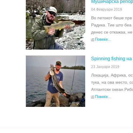
Мушичарска репорт
04 Февруари 2019
Во петокот беше прв 
Радика. Тие што беа
денес се откажаа, не
Повеќе...
Spinning fishing н
23 Јануари 2019
Локација, Африка, ос
тука, на ова место, 
Атлантски океан.Рибо
Повеќе...