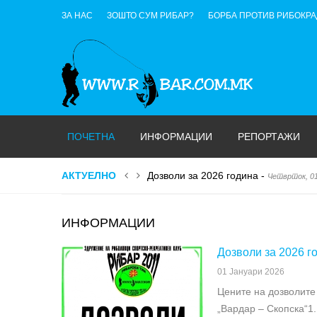
ЗА НАС
ЗОШТО СУМ РИБАР?
БОРБА ПРОТИВ РИБОКР
ПОЧЕТНА
ИНФОРМАЦИИ
РЕПОРТАЖИ
АКТУЕЛНО
Кампања против улов на МАЛОМЕР
ИНФОРМАЦИИ
Дозволи за 2026 г
01 Јануари 2026
Цените на дозволите 
„Вардар – Скопска“1