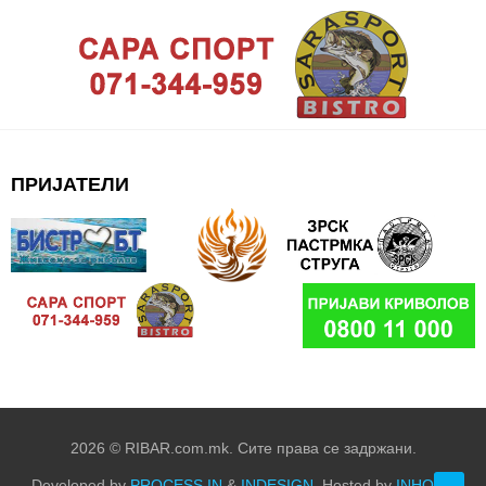
ПРИЈАТЕЛИ
2026 © RIBAR.com.mk. Сите права се задржани.
Developed by
PROCESS IN
&
INDESIGN
. Hosted by
INHOST
.