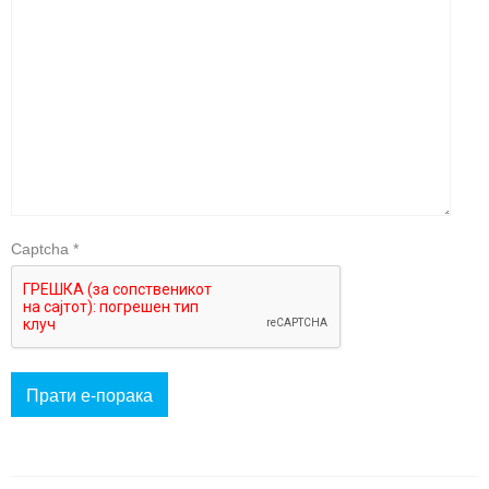
Captcha
*
Прати е-порака