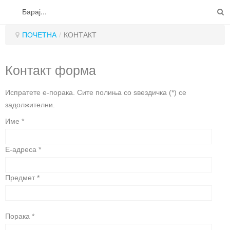
на ЗРСРК РИБАР 2011
-
Среда, 20 Декември 2017
ПОЧЕТНА
ИНФОРМАЦИИ
09:31
ПОЧЕТНА
/
КОНТАКТ
РЕПОРТАЖИ
Контакт форма
ЕЗЕРА
РЕКИ
Испратете е-порака. Сите полиња со ѕвездичка (*) се
задолжителни.
РИБИ
Име
*
СТИЛОВИ
E-адреса
*
ЧПП
СПИН РИБОЛОВ
КОНТАКТ
МУШИЧАРЕЊЕ
Предмет
*
КРАПСКИ РИБОЛОВ
РИБОЛОВ НА ТАПА
Порака
*