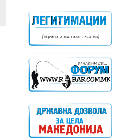
да
и
 и