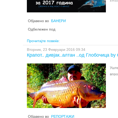
За с
леги
Марк
леги
инфо
Објавено во
БАНЕРИ
Леги
упла
(Мак
испр
Одбележен под
изва
За о
Прочитајте повеќе:
испр
прет
Вторник, 23 Февруари 2016 09:34
годи
Упла
Крапот.. дивјак..алтан ..од Глобочица by O
рибо
Упла
Сара
Уште
прод
впро
За с
седн
Марк
случ
инфо
Со з
упла
имам
испр
..ри
изва
така
испр
Објавено во
РЕПОРТАЖИ