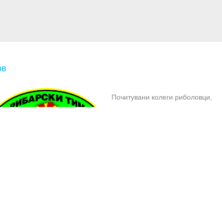
ов
Почитувани колеги риболовци,
Започнати се процедури и може 
се аплицира и за годишната
државна дозвола. Цената е 7.000
денари и важи на сите риболовн
ревири и рекреативни зони (реки
езера) каде што е доделена
есија.
некој сака да извади државна дозвола, истото може да го стори и
у РИБАР 2011