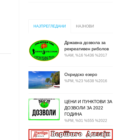
но,
НАЈПРЕГЛЕДАНИ
НАЈНОВИ
Државна дозвола за
рекреативен риболов
%AM, %16 %436 %2017
те
Охридско езеро
%PM, %23 %638 %2016
е
ЦЕНИ И ПУНКТОВИ ЗА
ДОЗВОЛИ ЗА 2022
ГОДИНА
но,
%PM, %01 %555 %2022