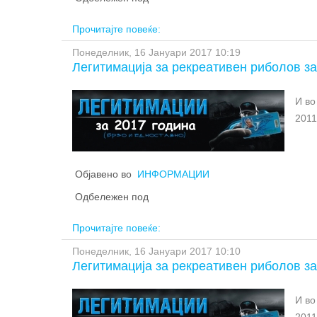
Пост
Прочитајте повеќе:
1. П
Понеделник, 16 Јануари 2017 10:19
имат
Легитимација за рекреативен риболов за
2. Г
И во
3. Н
2011
изра
леги
Дозв
леги
конц
Објавено во
ИНФОРМАЦИИ
Леги
упла
(Мак
одењ
Одбележен под
днев
За о
Прочитајте повеќе:
прет
Упла
Понеделник, 16 Јануари 2017 10:10
годи
Легитимација за рекреативен риболов за
рибо
Сара
И во
прод
2011