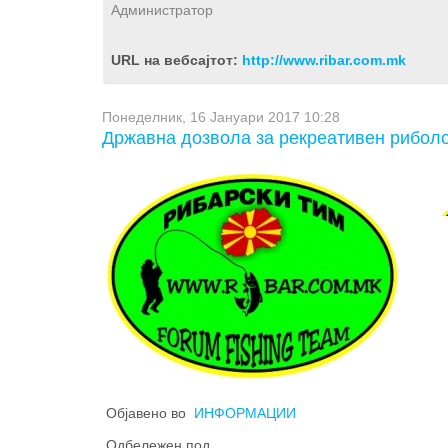
Администратор
URL на вебсајтот:
http://www.ribar.com.mk
Понеделник, 16 Јануари 2017 10:28
Државна дозвола за рекреативен рибол
конц
Ако 
Објавено во
ИНФОРМАЦИИ
прек
Одбележен под