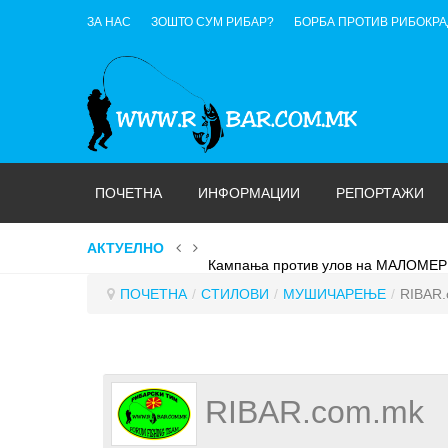
ЗА НАС
ЗОШТО СУМ РИБАР?
БОРБА ПРОТИВ РИБОКР
ПОЧЕТНА
ИНФОРМАЦИИ
РЕПОРТАЖИ
АКТУЕЛНО
Кампања против улов на МАЛОМЕР
ПОЧЕТНА
/
СТИЛОВИ
/
МУШИЧАРЕЊЕ
/
RIBAR.
RIBAR.com.mk